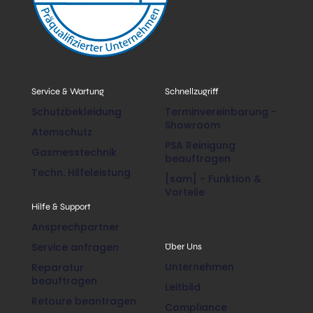
Service & Wartung
Schnellzugriff
Schutzbekleidung
Terminvereinbarung -
Showroom
Atemschutz
PSA Reinigung
Gasmesstechnik
beauftragen
Techn. Hilfeleistung
[sam] - Funktion &
Vorteile
Hilfe & Support
Ansprechpartner
Service anfragen
Über Uns
Unternehmen
Reparatur
beauftragen
Leitbild
Retoure beantragen
Compliance