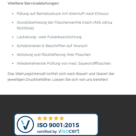
Weitere Serviceleistungen
Füllung auf Betriebsdruck mit Atemluft nach EN12021
Grundüberholung der Flaschenventile (nach vfdb 08/04
Richtlinie)
Lackierung- oder Pulverbeschichtung
Schablonieren & Beschriften auf Wunsch
Abholung und Rücklieferung Ihrer Flaschen
Wiederkehrende Prüfung von med. Sauerstoffflaschen
Das Wartungsintervall richtet sich nach Bauart und Gasart der
jeweiligen Druckbehälter. Lassen Sie sich von uns beraten!