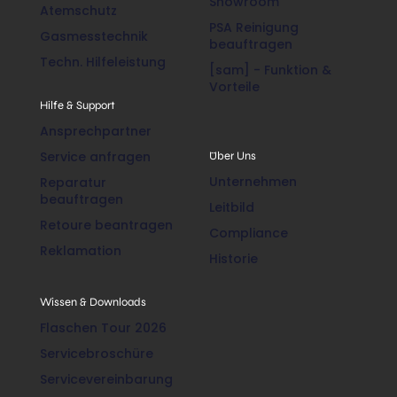
Showroom
Atemschutz
PSA Reinigung
Gasmesstechnik
beauftragen
Techn. Hilfeleistung
[sam] - Funktion &
Vorteile
Hilfe & Support
Ansprechpartner
Service anfragen
Über Uns
Unternehmen
Reparatur
beauftragen
Leitbild
Retoure beantragen
Compliance
Reklamation
Historie
Wissen & Downloads
Flaschen Tour 2026
Servicebroschüre
Servicevereinbarung