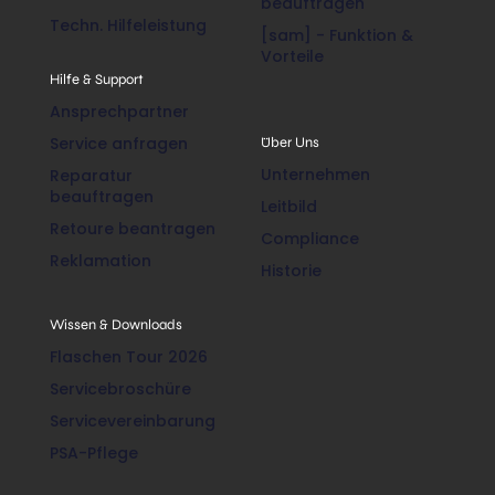
beauftragen
Techn. Hilfeleistung
[sam] - Funktion &
Vorteile
Hilfe & Support
Ansprechpartner
Service anfragen
Über Uns
Unternehmen
Reparatur
beauftragen
Leitbild
Retoure beantragen
Compliance
Reklamation
Historie
Wissen & Downloads
Flaschen Tour 2026
Servicebroschüre
Servicevereinbarung
PSA-Pflege