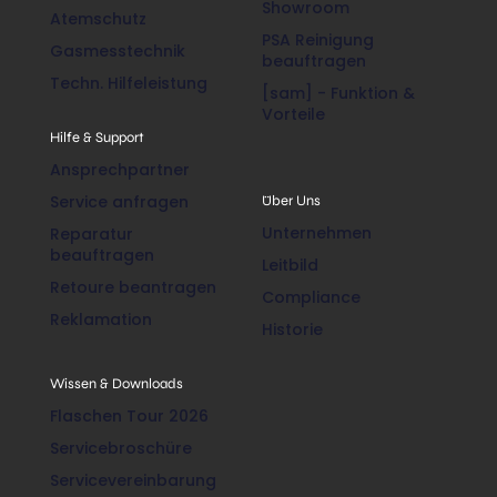
Showroom
Atemschutz
PSA Reinigung
Gasmesstechnik
beauftragen
Techn. Hilfeleistung
[sam] - Funktion &
Vorteile
Hilfe & Support
Ansprechpartner
Service anfragen
Über Uns
Unternehmen
Reparatur
beauftragen
Leitbild
Retoure beantragen
Compliance
Reklamation
Historie
Wissen & Downloads
Flaschen Tour 2026
Servicebroschüre
Servicevereinbarung