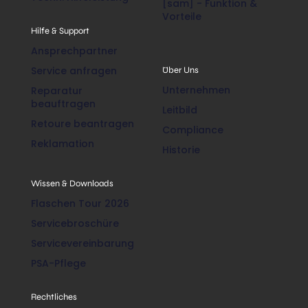
[sam] - Funktion &
Vorteile
Hilfe & Support
Ansprechpartner
Service anfragen
Über Uns
Unternehmen
Reparatur
beauftragen
Leitbild
Retoure beantragen
Compliance
Reklamation
Historie
Wissen & Downloads
Flaschen Tour 2026
Servicebroschüre
Servicevereinbarung
PSA-Pflege
Rechtliches