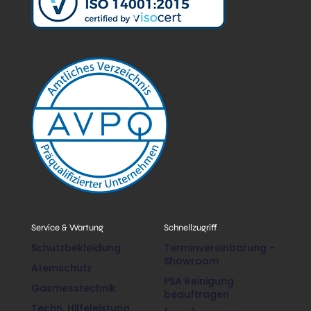
Service & Wartung
Schnellzugriff
Schutzbekleidung
Terminvereinbarung -
Showroom
Atemschutz
PSA Reinigung
Gasmesstechnik
beauftragen
Techn. Hilfeleistung